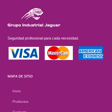
pueden
elegir
en
la
página
Seguridad profesional para cada necesidad.
de
producto
MAPA DE SITIO
Inicio
Productos
Contacto