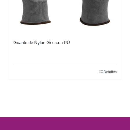
Guante de Nylon Gris con PU
Detalles
Este
producto
tiene
múltiples
variantes.
Las
opciones
se