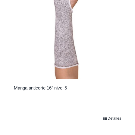
se
pueden
elegir
en
la
página
de
producto
Manga anticorte 16″ nivel 5
Detalles