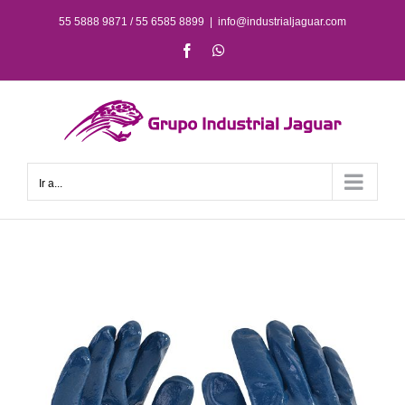
Saltar
55 5888 9871 / 55 6585 8899
|
info@industrialjaguar.com
al
Facebook
WhatsApp
contenido
Ir a...