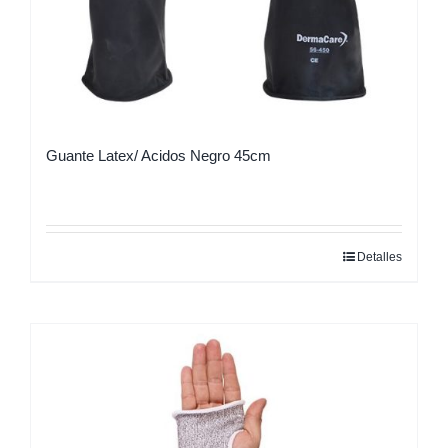
Guante Latex/ Acidos Negro 45cm
Detalles
Este
producto
tiene
múltiples
variantes.
Las
opciones