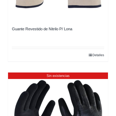
Guante Revestido de Nitrilo P/ Lona
Detalles
Este
producto
tiene
Sin existencias
múltiples
variantes.
Las
opciones
se
pueden