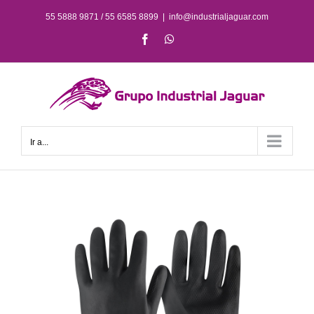
Saltar
55 5888 9871 / 55 6585 8899
|
info@industrialjaguar.com
al
Facebook
WhatsApp
contenido
Ir a...