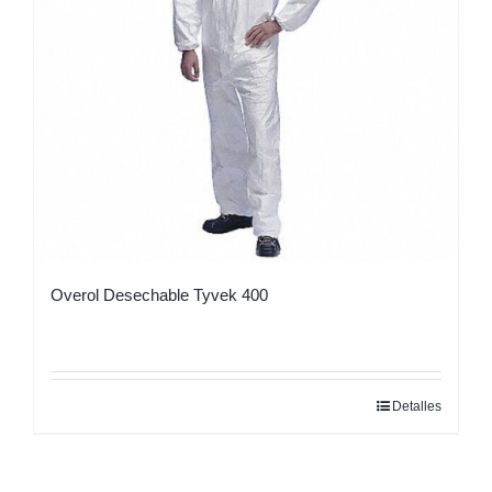
pueden
elegir
en
la
página
de
producto
Overol Desechable Tyvek 400
Detalles
Este
producto
tiene