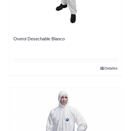
Overol Desechable Blanco
Detalles
Este
producto
tiene
múltiples
variantes.
Las
opciones
se