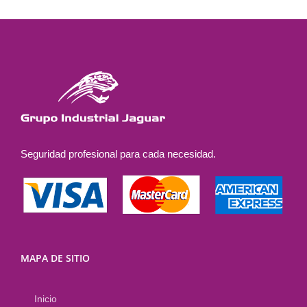
múltiples
variantes.
Las
opciones
se
pueden
elegir
en
la
Seguridad profesional para cada necesidad.
página
de
producto
MAPA DE SITIO
Inicio