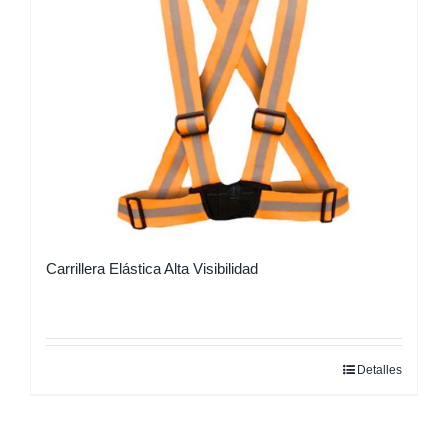
pueden
elegir
en
la
página
de
producto
Carrillera Elástica Alta Visibilidad
Detalles
Este
producto
tiene