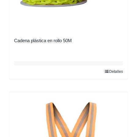
Cadena plástica en rollo 50M
Detalles
Este
producto
tiene
múltiples
variantes.
Las
opciones
se