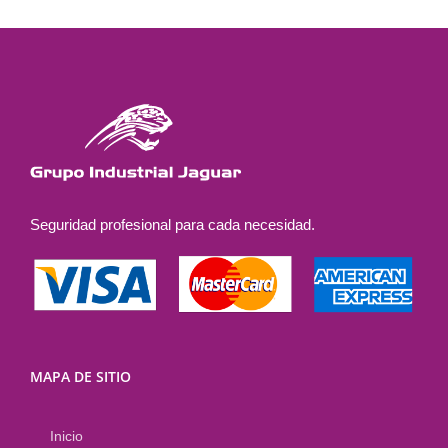
múltiples
variantes.
Las
opciones
se
pueden
elegir
en
la
Seguridad profesional para cada necesidad.
página
de
producto
MAPA DE SITIO
Inicio