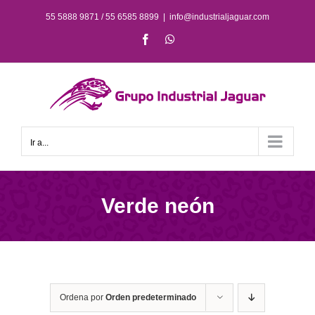
Saltar
55 5888 9871 / 55 6585 8899
|
info@industrialjaguar.com
al
Facebook
WhatsApp
contenido
Ir a...
Verde neón
Ordena por
Orden predeterminado