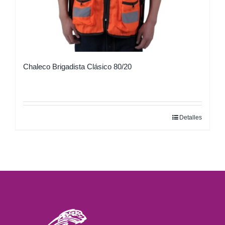
Chaleco Brigadista Clásico 80/20
Detalles
Este
producto
tiene
múltiples
variantes.
Las
opciones
se