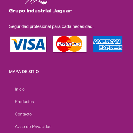
pueden
elegir
en
la
Seguridad profesional para cada necesidad.
página
de
producto
MAPA DE SITIO
Inicio
Productos
Contacto
Aviso de Privacidad