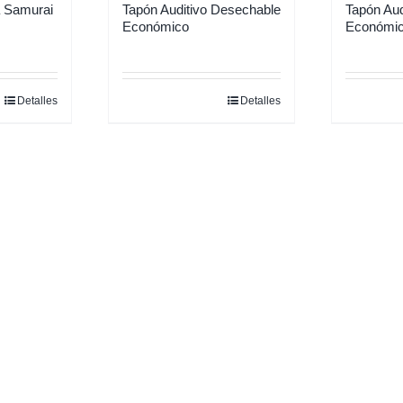
 Samurai
Tapón Auditivo Desechable
Tapón Aud
Económico
Económi
Detalles
Detalles