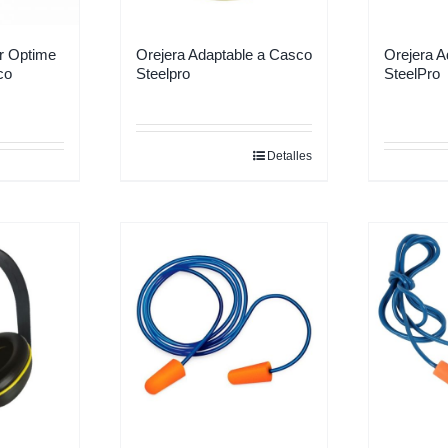
r Optime
Orejera Adaptable a Casco
Orejera A
co
Steelpro
SteelPro
Detalles