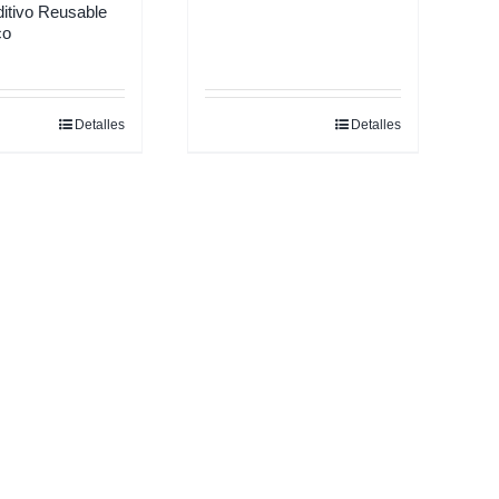
itivo Reusable
co
Detalles
Detalles