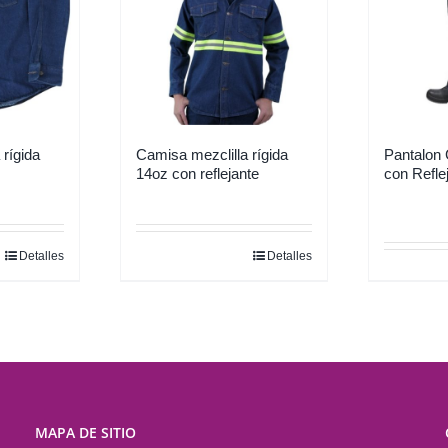
 rígida
Camisa mezclilla rígida
Pantalon 
14oz con reflejante
con Refle
Detalles
Detalles
Este
producto
tiene
múltiples
variantes.
Las
opciones
MAPA DE SITIO