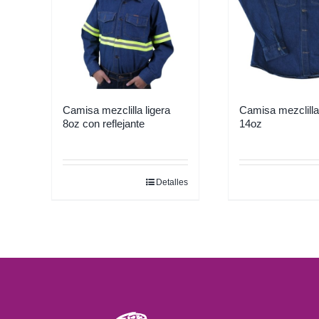
Camisa mezclilla ligera
Camisa mezclilla
8oz con reflejante
14oz
Detalles
Este
Este
producto
producto
tiene
tiene
múltiples
múltiples
variantes.
variantes.
Las
Las
opciones
opciones