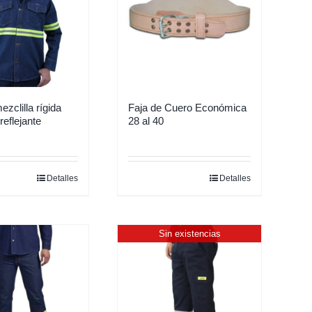
zclilla rígida
Faja de Cuero Económica
reflejante
28 al 40
Detalles
Detalles
Este
producto
tiene
Sin existencias
múltiples
variantes.
Las
opciones