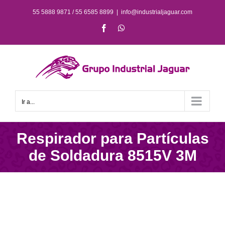
Saltar
55 5888 9871 / 55 6585 8899
|
info@industrialjaguar.com
al
Facebook
WhatsApp
contenido
Ir a...
Respirador para Partículas
de Soldadura 8515V 3M