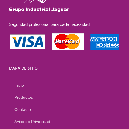
en
la
página
Seguridad profesional para cada necesidad.
de
producto
MAPA DE SITIO
Inicio
Productos
Contacto
Aviso de Privacidad