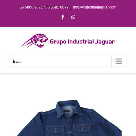
Saltar
55 5888 9871 / 55 6585 8899
|
info@industrialjaguar.com
al
Facebook
WhatsApp
contenido
Ir a...