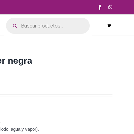
Facebook
WhatsApp
Búsqueda
de
productos
er negra
.
lodo, agua y vapor).