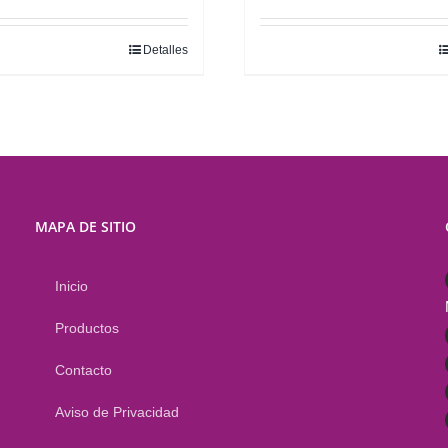
Detalles
Este
o
producto
tiene
es
múltiples
es.
variantes.
Las
es
opciones
MAPA DE SITIO
se
pueden
Inicio
elegir
en
Productos
la
Contacto
página
de
Aviso de Privacidad
o
producto